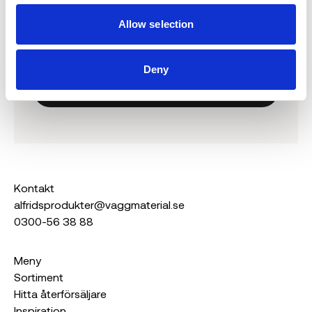
Ta del av inspiration och produktnyheter.
Allow selection
Genom att gå med accepterar du våra
villkor.
Deny
Prenumerera
Kontakt
alfridsprodukter@vaggmaterial.se
0300-56 38 88
Meny
Sortiment
Hitta återförsäljare
Inspiration