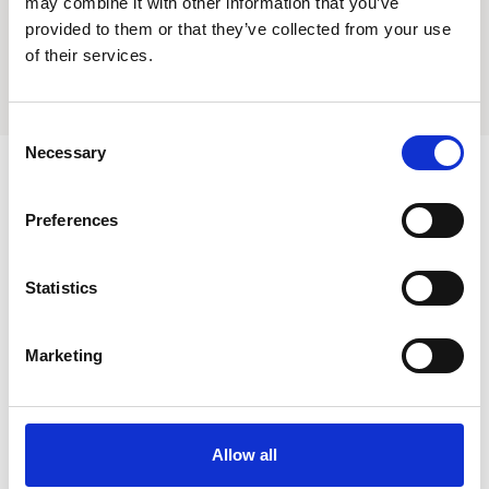
may combine it with other information that you’ve
kallas tungolja/ ”tung tree oil”, utvinns ur nötterna från
provided to them or that they’ve collected from your use
tungträdet.
of their services.
Hitta återförsäljare
Consent
Necessary
Selection
Preferences
Användningsområde
Statistics
Applicering
Marketing
Allow all
Nyhetsbrev