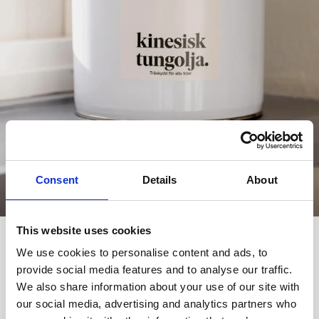
Consent
Details
About
This website uses cookies
1 & 3 liter
We use cookies to personalise content and ads, to
Alfrids kinesisk tungolja
provide social media features and to analyse our traffic.
We also share information about your use of our site with
Kinesisk träolja har i alla tider använts för att skydda trä
our social media, advertising and analytics partners who
mot fuktinträngning och sprickbildning. Oljan, som också